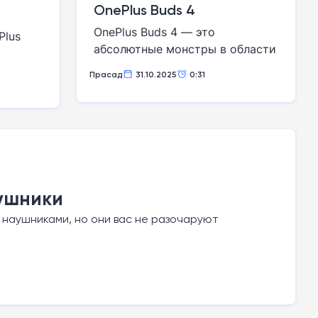
OnePlus Buds 4
OnePlus Buds 4 — это
Plus
абсолютные монстры в области
шумоподавления. Режимы
Прасад
31.10.2025
0:31
активного шумоподавления и
прозрачности настолько
хороши, что заставляют
стыдиться наушники, которые
стоят в три раза дороже.
аушники
 наушниками, но они вас не разочаруют