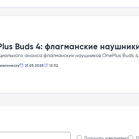
lus Buds 4: флагманские наушник
иального анонса флагманских наушников OnePlus Buds 4 
иаконеску
21.05.2025
12:32
:
Получать ежедневно
П