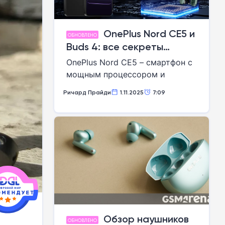
OnePlus Nord CE5 и
ОБНОВЛЕНО
Buds 4: все секреты
грядущего релиза
OnePlus Nord CE5 – смартфон с
раскрыты!
мощным процессором и
быстрой зарядкой. Все детали
Ричард Прайди
1.11.2025
7:09
перед стартом продаж.
Обзор наушников
ОБНОВЛЕНО