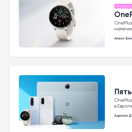
ОБНОВЛЕН
OneP
OnePlus
намечен
Алекс Бле
Пять
OnePlus
в Европ
Адриан Д