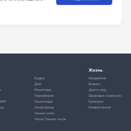
Жизнь
Аудио
Академия
Дом
Бизнес
ы
Мониторы
Дом и сад
Периферия
Здоровье и красота
МФУ
Проекторы
Культура
ьца
Смартфоны
Развлечения
Умные очки
Часы/Умные часы