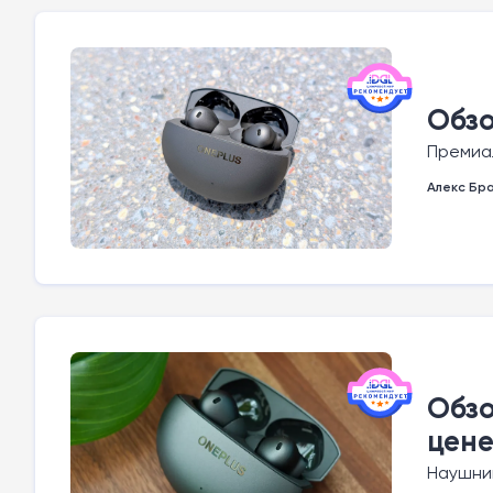
Обзо
Премиа
Алекс Бр
Обзо
цен
Наушник