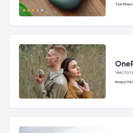
Том Морг
OneP
Чистот
Искра Пе