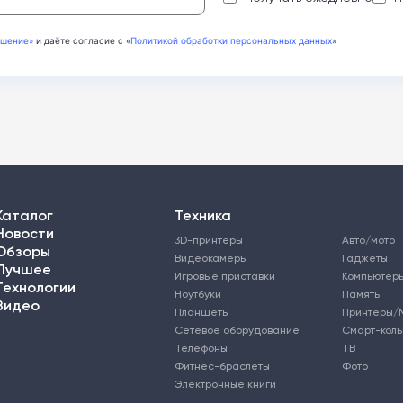
ашение»
и даёте согласие с «
Политикой обработки персональных данных
»
Каталог
Техника
Новости
3D-принтеры
Авто/мото
Обзоры
Видеокамеры
Гаджеты
Лучшее
Игровые приставки
Компьютер
Технологии
Ноутбуки
Память
Видео
Планшеты
Принтеры/
Сетевое оборудование
Смарт-кол
Телефоны
ТВ
Фитнес-браслеты
Фото
Электронные книги