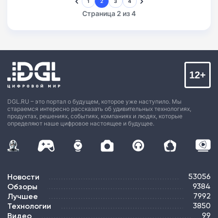
1
2
3
4
Страница 2 из 4
12+
DGL.RU – это портал о будущем, которое уже наступило. Мы
стараемся интересно рассказать об удивительных технологиях,
продуктах, решениях, событиях, компаниях и людях, которые
определяют наше цифровое настоящее и будущее.
Новости
53056
Обзоры
9384
Лучшее
7992
Технологии
3850
Видео
99