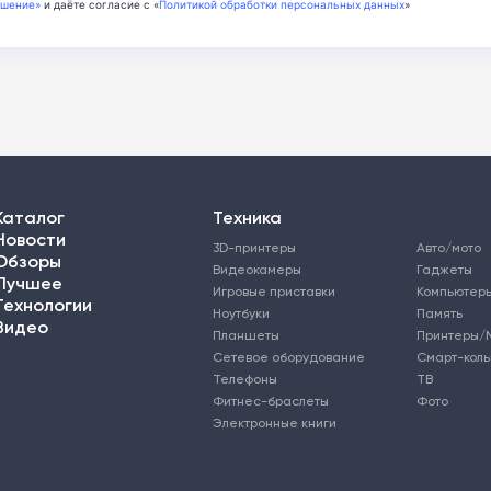
ашение»
и даёте согласие с «
Политикой обработки персональных данных
»
Каталог
Техника
Новости
3D-принтеры
Авто/мото
Обзоры
Видеокамеры
Гаджеты
Лучшее
Игровые приставки
Компьютер
Технологии
Ноутбуки
Память
Видео
Планшеты
Принтеры/
Сетевое оборудование
Смарт-кол
Телефоны
ТВ
Фитнес-браслеты
Фото
Электронные книги