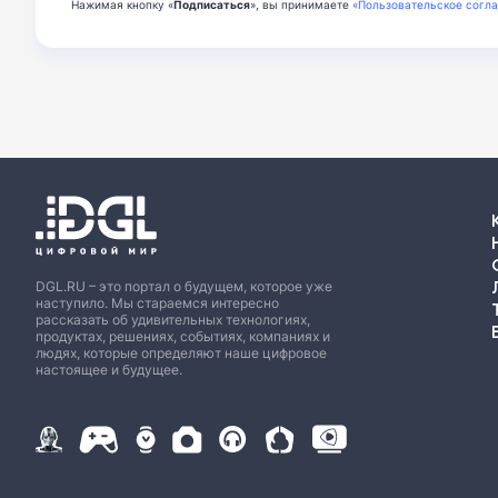
Нажимая кнопку «
Подписаться
», вы принимаете
«Пользовательское согл
DGL.RU – это портал о будущем, которое уже
наступило. Мы стараемся интересно
рассказать об удивительных технологиях,
продуктах, решениях, событиях, компаниях и
людях, которые определяют наше цифровое
настоящее и будущее.