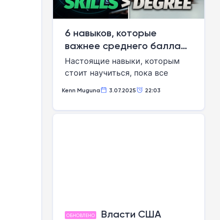
6 навыков, которые
важнее среднего балла
аттестата
Настоящие навыки, которым
стоит научиться, пока все
остальные гонятся за
Kenn Muguna
3.07.2025
22:03
криптовалютными мечтами и
посещают дорогие курсы.
Власти США
ОБНОВЛЕНО