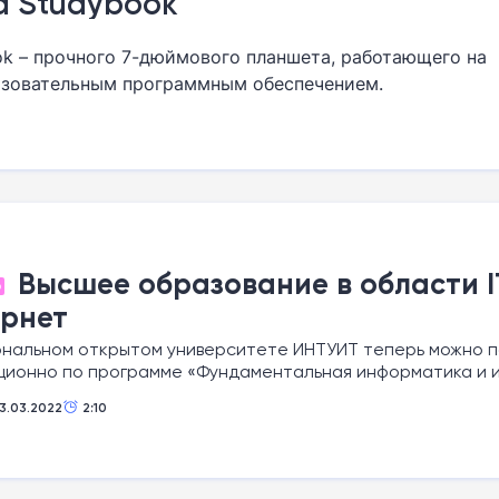
а Studybook
ook – прочного 7-дюймового планшета, работающего на
разовательным программным обеспечением.
Высшее образование в области I
О
ернет
ональном открытом университете ИНТУИТ теперь можно 
ционно по программе «Фундаментальная информатика и 
13.03.2022
2:10