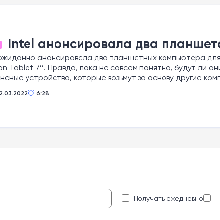
Intel анонсировала два планшет
О
еожиданно анонсировала два планшетных компьютера для у
on Tablet 7’’. Правда, пока не совсем понятно, будут ли о
сные устройства, которые возьмут за основу другие ком
12.03.2022
6:28
:
Получать ежедневно
П