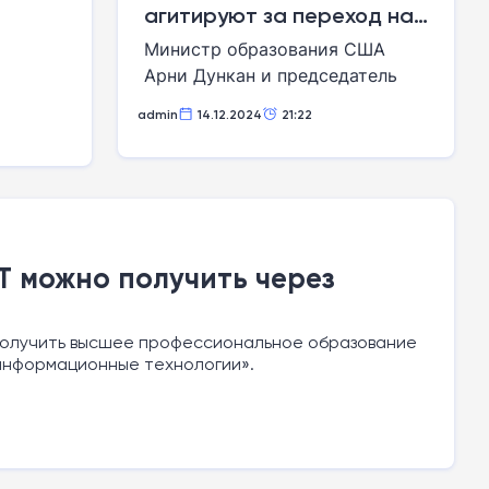
агитируют за переход на
электронные учебники
Министр образования США
Арни Дункан и председатель
Федерального агентства по
admin
14.12.2024
21:22
связи Джулиус Геначовски
обратились к представителям
американских школ и
производителям электронных
книг, призывая их
активизировать переход от
T можно получить через
обычных бумажных учебников к
электронным.
получить высшее профессиональное образование
информационные технологии».