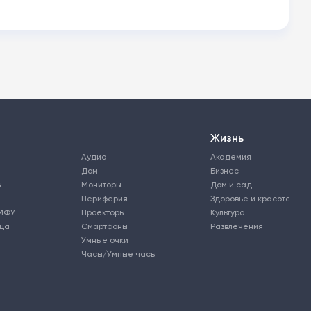
Жизнь
Аудио
Академия
Дом
Бизнес
ы
Мониторы
Дом и сад
Периферия
Здоровье и красота
МФУ
Проекторы
Культура
ьца
Смартфоны
Развлечения
Умные очки
Часы/Умные часы