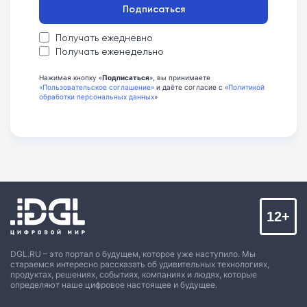
Подписаться
Получать ежедневно
Получать еженедельно
Нажимая кнопку «
Подписаться
», вы принимаете
«Пользовательское соглашение»
и даёте согласие с «
Политикой
обработки персональных данных
»
12+
DGL.RU – это портал о будущем, которое уже наступило. Мы
стараемся интересно рассказать об удивительных технологиях,
продуктах, решениях, событиях, компаниях и людях, которые
определяют наше цифровое настоящее и будущее.