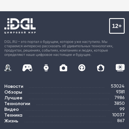
12+
DGL.RU – это портал о будущем, которое уже наступило. Мы
стараемся интересно рассказать об удивительных технологиях,
продуктах, решениях, событиях, компаниях и людях, которые
определяют наше цифровое настоящее и будущее.
Новости
53024
Обзоры
9381
Лучшее
7986
Технологии
3850
Видео
99
Техника
10037
Жизнь
867