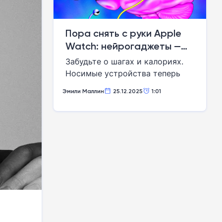
Пора снять с руки Apple
Watch: нейрогаджеты —
новый тренд, который
Забудьте о шагах и калориях.
читает мысли и лечит
Носимые устройства теперь
депрессию
залезают вам в голову, чтобы
Эмили Маллин
25.12.2025
1:01
улучшить сон, повысить
продуктивность и даже
заменить лекарства. Но готовы
ли вы отдать им свои мысли?