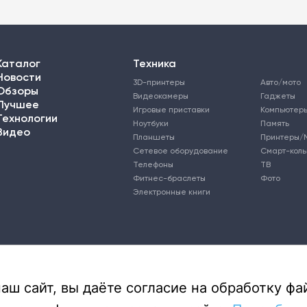
Каталог
Техника
Новости
3D-принтеры
Авто/мото
Обзоры
Видеокамеры
Гаджеты
Лучшее
Игровые приставки
Компьютер
Технологии
Ноутбуки
Память
Видео
Планшеты
Принтеры/
Сетевое оборудование
Смарт-кол
Телефоны
ТВ
Фитнес-браслеты
Фото
Электронные книги
ш сайт, вы даёте согласие на обработку фай