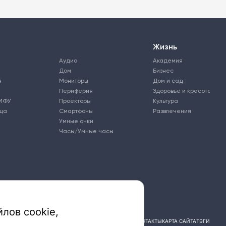
Жизнь
Аудио
Академия
Дом
Бизнес
ы
Мониторы
Дом и сад
Периферия
Здоровье и красота
МФУ
Проекторы
Культура
ьца
Смартфоны
Развлечения
Умные очки
Часы/Умные часы
лов cookie,
ПОДПИСКА
РЕКЛАМА
КОНТАКТЫ
КАРТА САЙТА
ТЭГИ