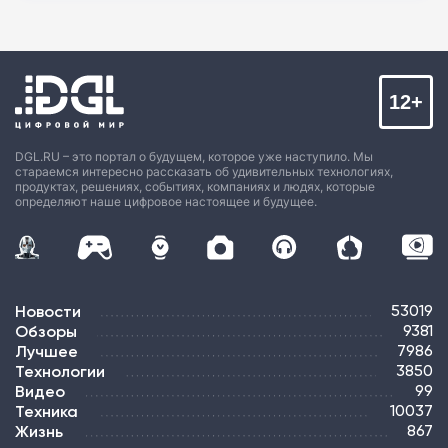
12+
DGL.RU – это портал о будущем, которое уже наступило. Мы
стараемся интересно рассказать об удивительных технологиях,
продуктах, решениях, событиях, компаниях и людях, которые
определяют наше цифровое настоящее и будущее.
Новости
53019
Обзоры
9381
Лучшее
7986
Технологии
3850
Видео
99
Техника
10037
Жизнь
867