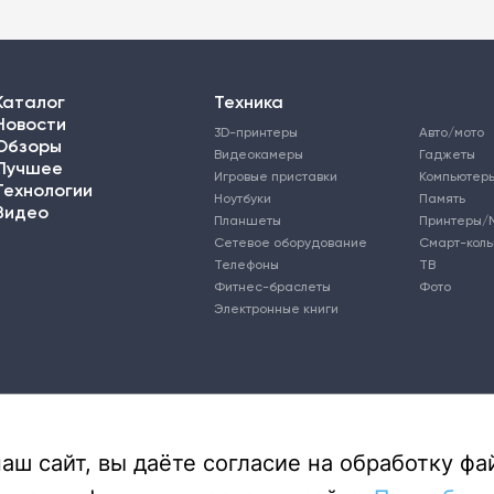
Каталог
Техника
Новости
3D-принтеры
Авто/мото
Обзоры
Видеокамеры
Гаджеты
Лучшее
Игровые приставки
Компьютер
Технологии
Ноутбуки
Память
Видео
Планшеты
Принтеры/
Сетевое оборудование
Смарт-кол
Телефоны
ТВ
Фитнес-браслеты
Фото
Электронные книги
ш сайт, вы даёте согласие на обработку фай