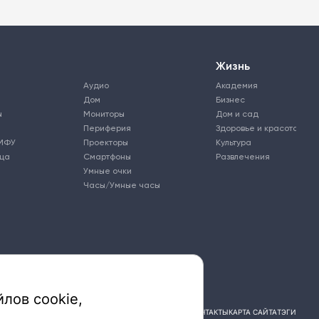
Жизнь
Аудио
Академия
Дом
Бизнес
ы
Мониторы
Дом и сад
Периферия
Здоровье и красота
МФУ
Проекторы
Культура
ьца
Смартфоны
Развлечения
Умные очки
Часы/Умные часы
лов cookie,
ПОДПИСКА
РЕКЛАМА
КОНТАКТЫ
КАРТА САЙТА
ТЭГИ