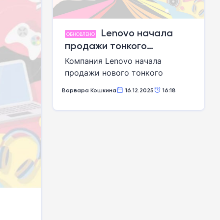
Lenovo начала
ОБНОВЛЕНО
продажи тонкого
монитора по доступной
Компания Lenovo начала
цене
продажи нового тонкого
безрамочного монитора
Варвара Кошкина
16.12.2025
16:18
ThinkVision X1 по цене от 799
долларов США.