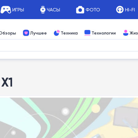
ИГРЫ
ЧАСЫ
ФОТО
HI-FI
Обзоры
Лучшее
Техника
Технологии
Жиз
 X1