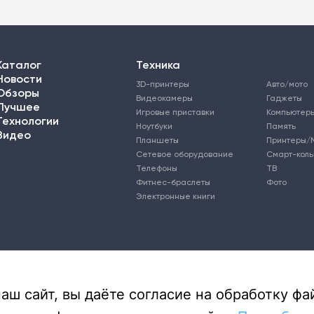
Каталог
Техника
Новости
3D-принтеры
Авто/мото
Обзоры
Видеокамеры
Гаджеты
Лучшее
Игровые приставки
Компьютер
Технологии
Ноутбуки
Память
Видео
Планшеты
Принтеры/
Сетевое оборудование
Смарт-кол
Телефоны
ТВ
Фитнес-браслеты
Фото
Электронные книги
ш сайт, вы даёте согласие на обработку фай