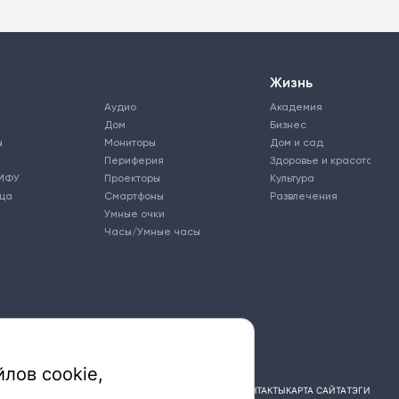
Жизнь
Аудио
Академия
Дом
Бизнес
ы
Мониторы
Дом и сад
Периферия
Здоровье и красота
МФУ
Проекторы
Культура
ьца
Смартфоны
Развлечения
Умные очки
Часы/Умные часы
лов cookie,
ПОДПИСКА
РЕКЛАМА
КОНТАКТЫ
КАРТА САЙТА
ТЭГИ