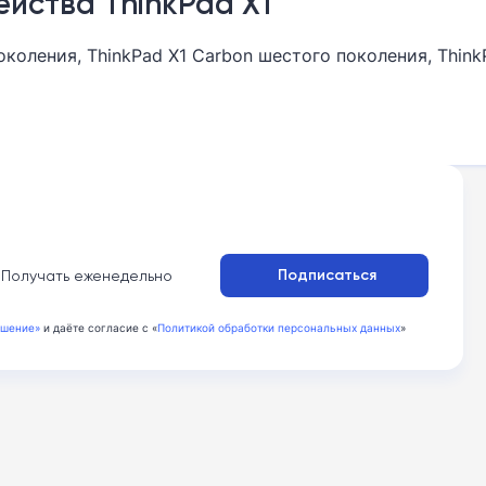
йства ThinkPad X1
поколения, ThinkPad X1 Carbon шестого поколения, Think
:
Подписаться
Получать еженедельно
ашение»
и даёте согласие с «
Политикой обработки персональных данных
»