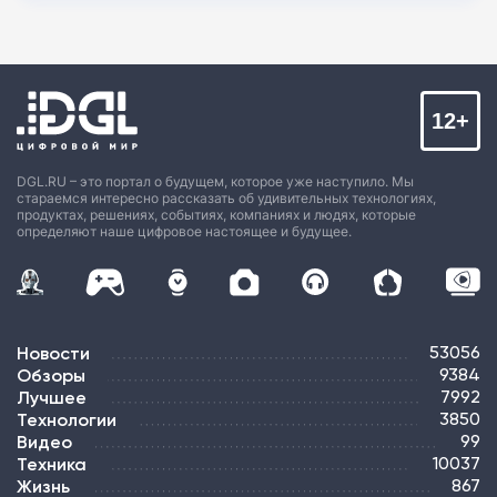
12+
DGL.RU – это портал о будущем, которое уже наступило. Мы
стараемся интересно рассказать об удивительных технологиях,
продуктах, решениях, событиях, компаниях и людях, которые
определяют наше цифровое настоящее и будущее.
Новости
53056
Обзоры
9384
Лучшее
7992
Технологии
3850
Видео
99
Техника
10037
Жизнь
867