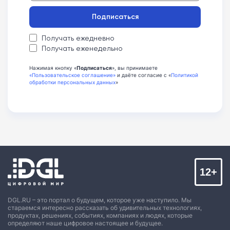
Подписаться
Получать ежедневно
Получать еженедельно
Нажимая кнопку «
Подписаться
», вы принимаете
«Пользовательское соглашение»
и даёте согласие с «
Политикой
обработки персональных данных
»
12+
DGL.RU – это портал о будущем, которое уже наступило. Мы
стараемся интересно рассказать об удивительных технологиях,
продуктах, решениях, событиях, компаниях и людях, которые
определяют наше цифровое настоящее и будущее.