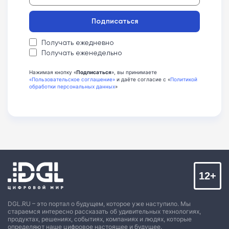
Подписаться
Получать ежедневно
Получать еженедельно
Нажимая кнопку «
Подписаться
», вы принимаете
«Пользовательское соглашение»
и даёте согласие с «
Политикой
обработки персональных данных
»
12+
DGL.RU – это портал о будущем, которое уже наступило. Мы
стараемся интересно рассказать об удивительных технологиях,
продуктах, решениях, событиях, компаниях и людях, которые
определяют наше цифровое настоящее и будущее.