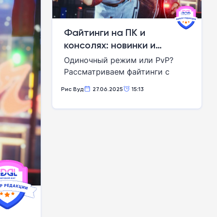
Файтинги на ПК и
консолях: новинки и
классика
Одиночный режим или PvP?
Рассматриваем файтинги с
лучшим сюжетом и сетевыми
Рис Вуд
27.06.2025
15:13
боями. Какой проект затянет на
сотни часов?