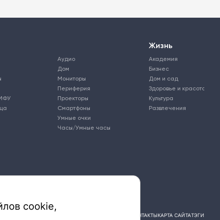
Жизнь
Аудио
Академия
Дом
Бизнес
ы
Мониторы
Дом и сад
Периферия
Здоровье и красота
МФУ
Проекторы
Культура
ьца
Смартфоны
Развлечения
Умные очки
Часы/Умные часы
лов cookie,
ПОДПИСКА
РЕКЛАМА
КОНТАКТЫ
КАРТА САЙТА
ТЭГИ