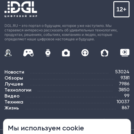
12+
DGL.RU – это портал о будущем, которое уже наступило. Мы
стараемся интересно рассказать об удивительных технологиях,
продуктах, решениях, событиях, компаниях и людях, которые
определяют наше цифровое настоящее и будущее.
Новости
53024
Обзоры
9381
Лучшее
7986
Технологии
3850
Видео
99
Техника
10037
Жизнь
867
ПОДПИСКА
РЕКЛАМА
КОНТАКТЫ
КАРТА САЙТА
ТЭГИ
Мы используем cookie