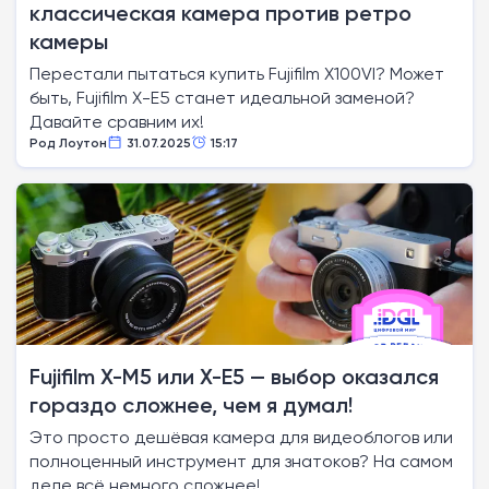
классическая камера против ретро
камеры
Перестали пытаться купить Fujifilm X100VI? Может
быть, Fujifilm X-E5 станет идеальной заменой?
Давайте сравним их!
Род Лоутон
31.07.2025
15:17
Fujifilm X-M5 или X-E5 — выбор оказался
гораздо сложнее, чем я думал!
Это просто дешёвая камера для видеоблогов или
полноценный инструмент для знатоков? На самом
деле всё немного сложнее!