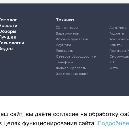
Каталог
Техника
Новости
3D-принтеры
Авто/мото
Обзоры
Видеокамеры
Гаджеты
Лучшее
Игровые приставки
Компьютер
Технологии
Ноутбуки
Память
Видео
Планшеты
Принтеры/
Сетевое оборудование
Смарт-кол
Телефоны
ТВ
Фитнес-браслеты
Фото
Электронные книги
ш сайт, вы даёте согласие на обработку фай
в целях функционирования сайта.
Подробнее.