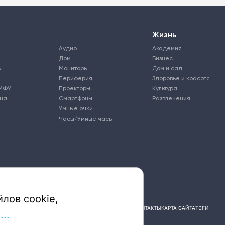
Жизнь
Аудио
Академия
Дом
Бизнес
ы
Мониторы
Дом и сад
Периферия
Здоровье и красота
МФУ
Проекторы
Культура
ьца
Смартфоны
Развлечения
Умные очки
Часы/Умные часы
лов cookie,
ПОДПИСКА
РЕКЛАМА
КОНТАКТЫ
КАРТА САЙТА
ТЭГИ
..