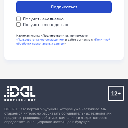
Подписаться
Получать ежедневно
Получать еженедельно
Нажимая кнопку «
Подписаться
», вы принимаете
«Пользовательское соглашение»
и даёте согласие с «
Политикой
обработки персональных данных
»
12+
DGL.RU – это портал о будущем, которое уже наступило. Мы
стараемся интересно рассказать об удивительных технологиях,
продуктах, решениях, событиях, компаниях и людях, которые
определяют наше цифровое настоящее и будущее.