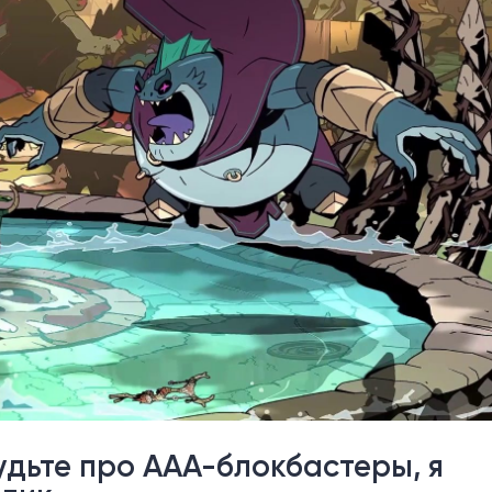
удьте про AAA-блокбастеры, я