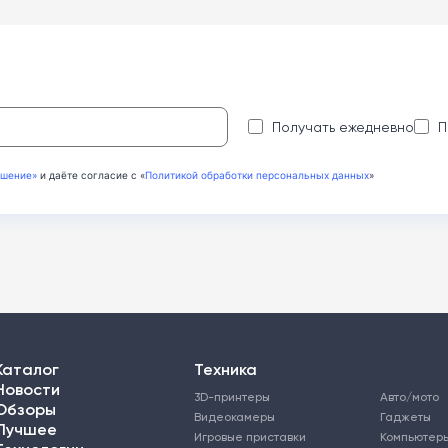
:
Получать ежедневно
П
ашение»
и даёте согласие с «
Политикой обработки персональных данных
»
Каталог
Техника
Новости
3D-принтеры
Авто/мото
Обзоры
Видеокамеры
Гаджеты
Лучшее
Игровые приставки
Компьютер