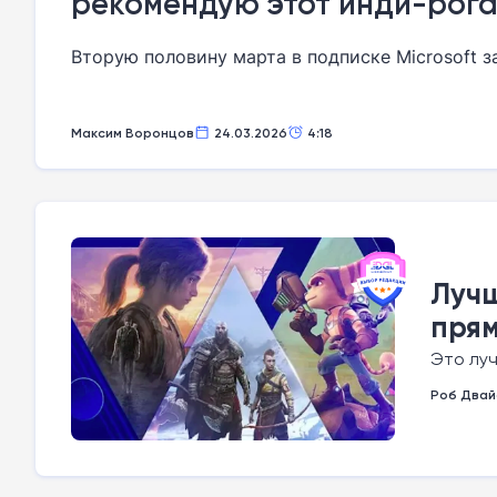
рекомендую этот инди-рог
Вторую половину марта в подписке Microsoft 
Максим Воронцов
24.03.2026
4:18
Лучш
прям
Это луч
Роб Двай