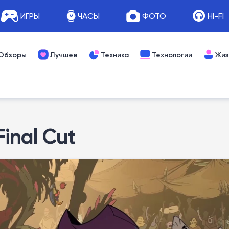
ИГРЫ
ЧАСЫ
ФОТО
HI-FI
Обзоры
Лучшее
Техника
Технологии
Жиз
Final Cut