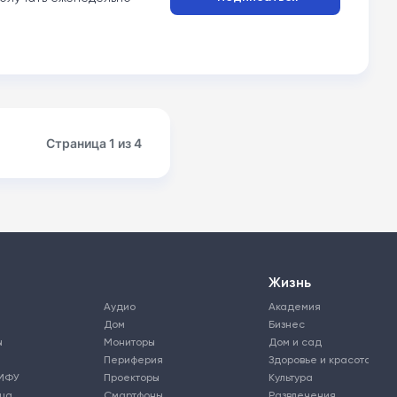
Страница 1 из 4
Жизнь
Аудио
Академия
Дом
Бизнес
ы
Мониторы
Дом и сад
Периферия
Здоровье и красота
МФУ
Проекторы
Культура
ьца
Смартфоны
Развлечения