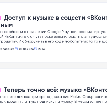
Доступ к музыке в соцсети «ВКон
О
тным
ы сообщали о появлении Google Play приложения виртуал
й «ВКонтакте», а чуть позже выяснилось, что энтузиаст
рошить». И обнаружить в его коде любопытную (а то и 
Остапенко
05.01.2026
23:59
Теперь точно всё: музыка «ВКонт
О
няшнего дня все три принадлежащие Mail.ru Group социа
р», вводят платную подписку на музыку. В месяц за нее п