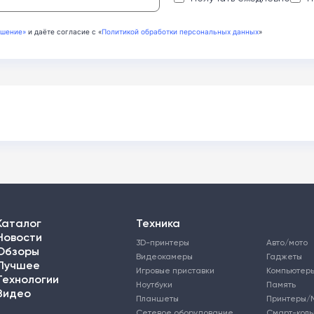
ашение»
и даёте согласие с «
Политикой обработки персональных данных
»
Каталог
Техника
Новости
3D-принтеры
Авто/мото
Обзоры
Видеокамеры
Гаджеты
Лучшее
Игровые приставки
Компьютер
Технологии
Ноутбуки
Память
Видео
Планшеты
Принтеры/
Сетевое оборудование
Смарт-кол