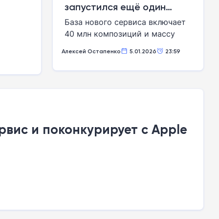
далее.
запустился ещё один
музыкальный сервис — и
База нового сервиса включает
пока «Huawei Музыка»
40 млн композиций и массу
будет бесплатной
различных околомузыкальных
Алексей Остапенко
5.01.2026
23:59
опций
рвис и поконкурирует с Apple