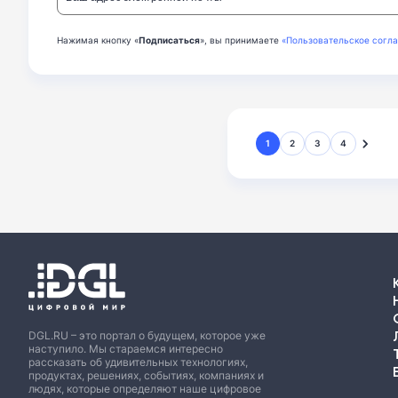
Нажимая кнопку «
Подписаться
», вы принимаете
«Пользовательское согл
1
2
3
4
DGL.RU – это портал о будущем, которое уже
наступило. Мы стараемся интересно
рассказать об удивительных технологиях,
продуктах, решениях, событиях, компаниях и
людях, которые определяют наше цифровое