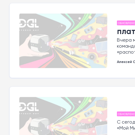
ОБНОВЛЕН
пла
Вчера м
командо
«распот
Алексей 
ОБНОВЛЕН
С сегод
«Мой Ми