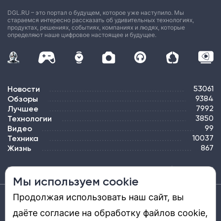
DGL.RU – это портал о будущем, которое уже наступило. Мы
стараемся интересно рассказать об удивительных технологиях,
продуктах, решениях, событиях, компаниях и людях, которые
определяют наше цифровое настоящее и будущее.
Новости
53061
Обзоры
9384
Лучшее
7992
Технологии
3850
Видео
99
Техника
10037
Жизнь
867
ПОДПИСКА
РЕКЛАМА
КОНТАКТЫ
КАРТА САЙТА
ТЭГИ
Мы используем cookie
Продолжая использовать наш сайт, вы
Средство массовой информации «DGL.RU — Цифровой мир» (www.dgl.ru).
Реестровая запись средства массовой информации (СМИ) сетевого издания ЭЛ №
даёте согласие на обработку файлов cookie,
ФС 77 - 81669, выдано Роскомнадзором 27.08.2021. Учредитель: ООО «ДиДжиЭль».
Главный редактор: Шкред Т. В. Телефон редакции +7901-907-1590. Адрес