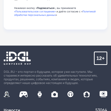
Нажимая кнопку «
Подписаться
», вы принимаете
«Пользовательское соглашение»
и даёте согласие с «
Политикой
обработки персональных данных
»
12+
DGL.RU – это портал о будущем, которое уже наступило. Мы
стараемся интересно рассказать об удивительных технологиях,
продуктах, решениях, событиях, компаниях и людях, которые
определяют наше цифровое настоящее и будущее.
Новости
53064