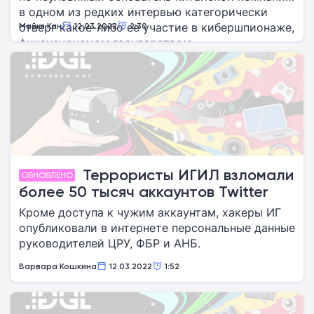
в одном из редких интервью категорически
отверг какое-либо ее участие в кибершпионаже,
Майкл Кан
12.03.2022
2:30
финансируемом государством.
Террористы ИГИЛ взломали
ОБНОВЛЕНО
более 50 тысяч аккаунтов Twitter
Кроме доступа к чужим аккаунтам, хакеры ИГ
опубликовали в интернете персональные данные
руководителей ЦРУ, ФБР и АНБ.
Варвара Кошкина
12.03.2022
1:52