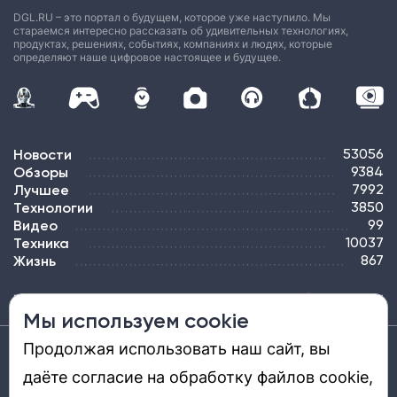
DGL.RU – это портал о будущем, которое уже наступило. Мы
стараемся интересно рассказать об удивительных технологиях,
продуктах, решениях, событиях, компаниях и людях, которые
определяют наше цифровое настоящее и будущее.
Новости
53056
Обзоры
9384
Лучшее
7992
Технологии
3850
Видео
99
Техника
10037
Жизнь
867
ПОДПИСКА
РЕКЛАМА
КОНТАКТЫ
КАРТА САЙТА
ТЭГИ
Мы используем cookie
Продолжая использовать наш сайт, вы
Средство массовой информации «DGL.RU — Цифровой мир» (www.dgl.ru).
Реестровая запись средства массовой информации (СМИ) сетевого издания ЭЛ №
даёте согласие на обработку файлов cookie,
ФС 77 - 81669, выдано Роскомнадзором 27.08.2021. Учредитель: ООО «ДиДжиЭль».
Главный редактор: Шкред Т. В. Телефон редакции +7901-907-1590. Адрес
электронной почты редакции: info@dgl.ru. Возрастная маркировка: 12+.