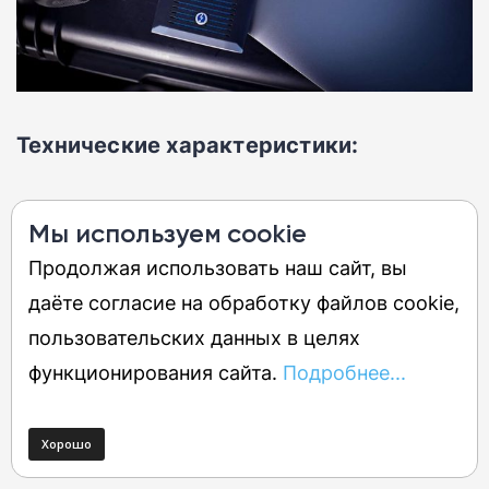
Технические характеристики:
Скорость чтения/записи:
2800 МБ/с
Мы используем cookie
Объем хранилища:
500 ГБ-2 ТБ
Продолжая использовать наш сайт, вы
Подключение:
Thunderbolt 3
даёте согласие на обработку файлов cookie,
Размеры:
112 x 80 x 17 мм
пользовательских данных в целях
Вес:
204 г
функционирования сайта.
Подробнее...
Защита от атмосферных
воздействий:
защита от падения с
высоты 3 м