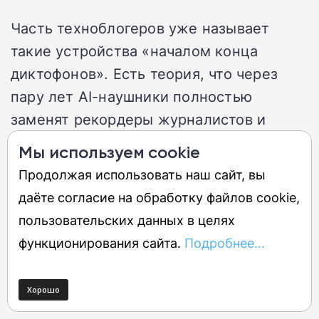
Часть техноблогеров уже называет
такие устройства «началом конца
диктофонов». Есть теория, что через
пару лет AI-наушники полностью
заменят рекордеры журналистов и
студентов: записал лекцию, получил
Мы используем cookie
конспект, тезисы и список задач за
Продолжая использовать наш сайт, вы
минуту. Звучит круто, хотя пока
даёте согласие на обработку файлов cookie,
качество распознавания речи ещё
пользовательских данных в целях
хромает.
функционирования сайта.
Подробнее...
Есть и более футуристичная идея — AI-
наушники станут личной памятью