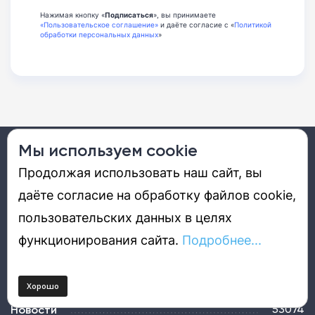
Нажимая кнопку «
Подписаться
», вы принимаете
«Пользовательское соглашение»
и даёте согласие с «
Политикой
обработки персональных данных
»
Мы используем cookie
12+
Продолжая использовать наш сайт, вы
даёте согласие на обработку файлов cookie,
DGL.RU – это портал о будущем, которое уже наступило. Мы
стараемся интересно рассказать об удивительных технологиях,
пользовательских данных в целях
продуктах, решениях, событиях, компаниях и людях, которые
определяют наше цифровое настоящее и будущее.
функционирования сайта.
Подробнее...
Новости
53074