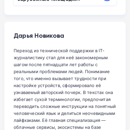
разочарует. Покупать основной
большим объемом памяти (512 ГБ) и
печатать на русском станет комфортно, а
«стеклянный» флагман и дополнять его
Основной минус — отсутствие
оптической стабилизацией (OIS) для
тактильные ощущения от клавиш
этим аппаратом — рабочая схема для
официальной гарантии в России. При
основной и телекамеры. Базовая модель
останутся прежними.
продуктивности.
возникновении аппаратных проблем
— выбор для простых задач, Pro — для
сервисным центрам будет сложно найти
тех, кому важна производительность и
Дарья Новикова
оригинальные запчасти, а вопросы
качественные снимки документов.
придется решать напрямую с продавцом
Переход из технической поддержки в IT-
на маркетплейсе. Это цена за владение
журналистику стал для неё закономерным
нишевым устройством.
шагом после пятнадцати лет работы с
реальными проблемами людей. Понимание
того, что именно вызывает трудности при
настройке устройств, сформировало её
узнаваемый авторский почерк. В текстах она
избегает сухой терминологии, предпочитая
переводить сложные инструкции на понятный
человеческий язык и делиться неочевидными
лайфхаками. Её главная специализация —
облачные сервисы, экосистемы на базе