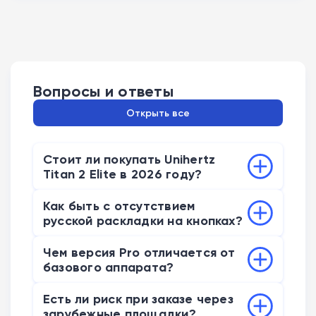
Вопросы и ответы
Открыть все
Стоит ли покупать Unihertz
Titan 2 Elite в 2026 году?
Мы рекомендуем аппарат как
Как быть с отсутствием
специализированный инструмент. Это
русской раскладки на кнопках?
лучший выбор для тех, кто много
Аппарат продается только с латиницей.
времени проводит в Slack, почте или
Чем версия Pro отличается от
Проблему легко решить: закажите
Telegram. Однако если вы ищете
базового аппарата?
лазерную гравировку кириллицы в
смартфон для просмотра видео или
Pro-версия оснащена более мощным
любом сервисном центре, это стоит
Есть ли риск при заказе через
мобильных игр, маленький экран вас
процессором Dimensity 8400, вдвое
около 1 500 рублей. После этого
зарубежные площадки?