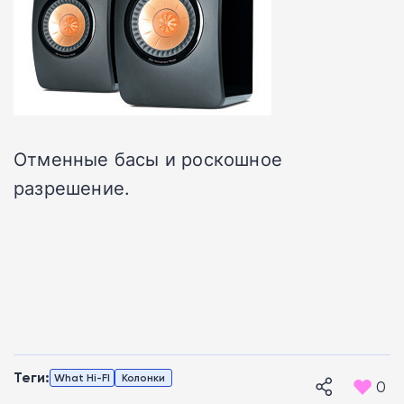
Отменные басы и роскошное
разрешение.
Теги:
What Hi-FI
Колонки
0