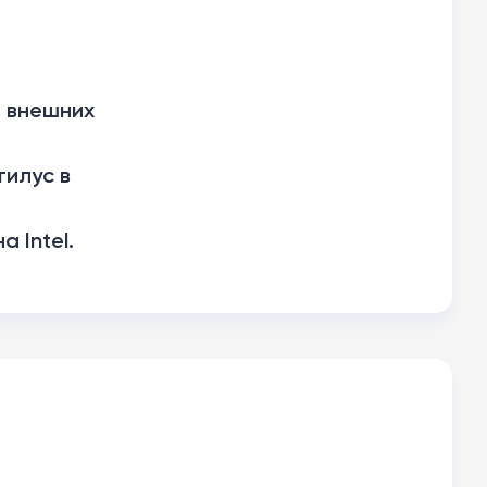
а внешних
тилус в
а Intel.