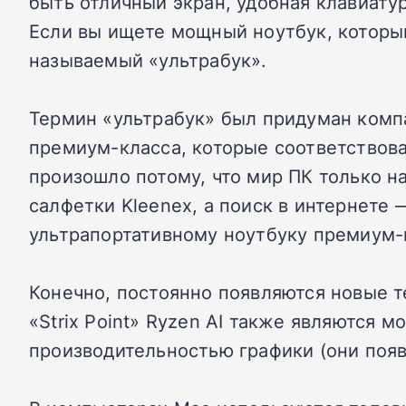
быть отличный экран, удобная клавиату
Если вы ищете мощный ноутбук, который
называемый «ультрабук».
Термин «ультрабук» был придуман компан
премиум-класса, которые соответствова
произошло потому, что мир ПК только н
салфетки Kleenex, а поиск в интернете 
ультрапортативному ноутбуку премиум-кл
Конечно, постоянно появляются новые те
«Strix Point» Ryzen AI также являются 
производительностью графики (они появ