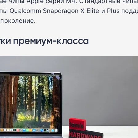
ые чипы Apple серии M4. Стандартные чипы
пы Qualcomm Snapdragon X Elite и Plus под
 поколение.
уки премиум-класса