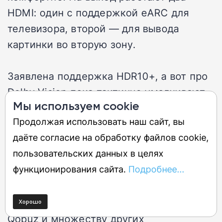
HDMI: один с поддержкой eARC для
телевизора, второй — для вывода
картинки во вторую зону.
Заявлена поддержка HDR10+, а вот про
Dolby Vision пока тактично умалчивают.
Мы используем cookie
Но учитывая, что прошлая модель с ним
Продолжая использовать наш сайт, вы
отлично дружила, я сильно удивлюсь,
даёте согласие на обработку файлов cookie,
если этого формата не окажется в
пользовательских данных в целях
релизной версии. Беспроводные
функционирования сайта.
Подробнее...
интерфейсы на месте: Wi-Fi, AirPlay 2,
Bluetooth и стриминг через приложение
HEOS, которое открывает двери к Tidal,
Qobuz и множеству других