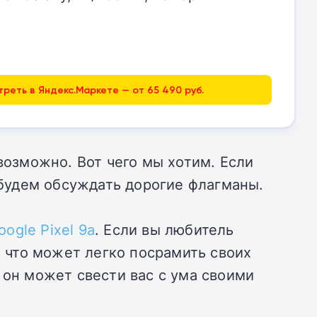
реть в Яндекс.Маркете — от 65 490 руб.
озможно. Вот чего мы хотим. Если
е будем обсуждать дорогие флагманы.
oogle Pixel 9a
. Если вы любитель
, что может легко посрамить своих
 он может свести вас с ума своими