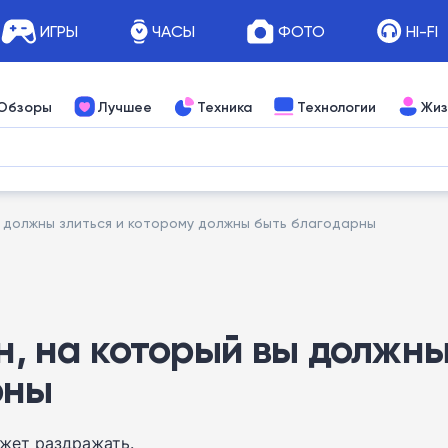
ИГРЫ
ЧАСЫ
ФОТО
HI-FI
Обзоры
Лучшее
Техника
Технологии
Жиз
ы должны злиться и которому должны быть благодарны
он, на который вы должны
рны
ожет раздражать.