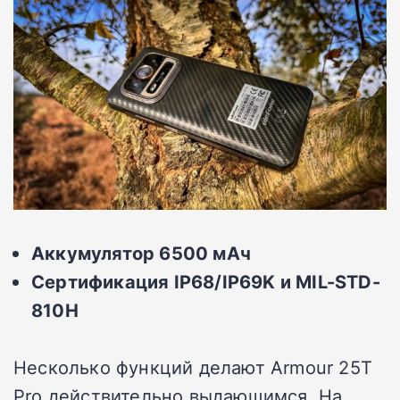
Аккумулятор 6500 мАч
Сертификация IP
68/IP
69K
и MIL
-STD
-
810H
Несколько функций делают Armour 25T
Pro действительно выдающимся. На