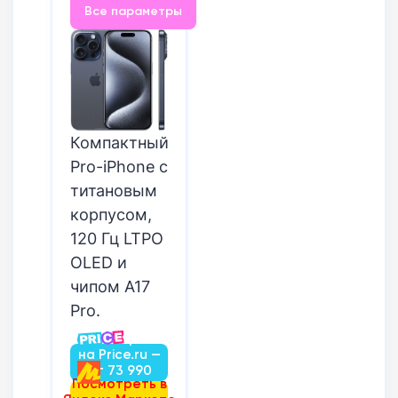
Все параметры
Компактный
Pro-iPhone с
титановым
корпусом,
120 Гц LTPO
OLED и
чипом A17
Pro.
Посмотреть
на Price.ru —
от 73 990
Посмотреть в
руб.