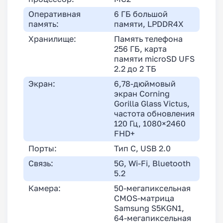
Оперативная
6 ГБ большой
память:
памяти, LPDDR4X
Хранилище:
Память телефона
256 ГБ, карта
памяти microSD UFS
2.2 до 2 ТБ
Экран:
6,78-дюймовый
экран Corning
Gorilla Glass Victus,
частота обновления
120 Гц, 1080×2460
FHD+
Порты:
Тип C, USB 2.0
Связь:
5G, Wi-Fi, Bluetooth
5.2
Камера:
50-мегапиксельная
CMOS-матрица
Samsung S5KGN1,
64-мегапиксельная