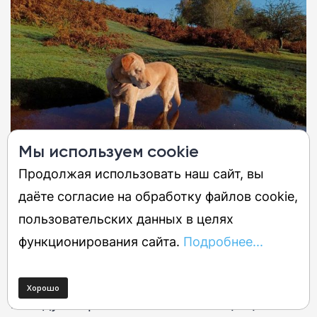
Мы используем cookie
Продолжая использовать наш сайт, вы
даёте согласие на обработку файлов cookie,
Тепловизионная камера
пользовательских данных в целях
Прочный и водонепроницаемый
функционирования сайта.
Подробнее...
Armour 25T Pro совмещает границу
между потребительским и защищенным