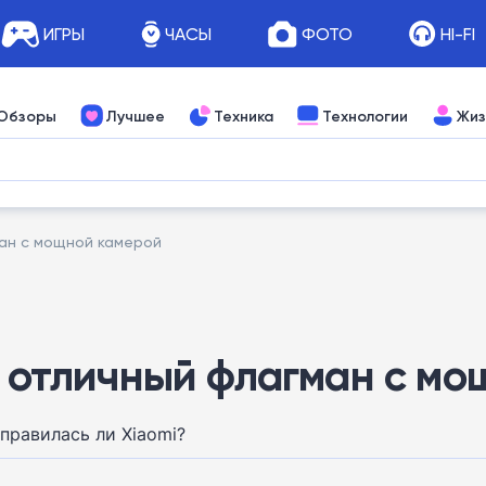
ИГРЫ
ЧАСЫ
ФОТО
HI-FI
Обзоры
Лучшее
Техника
Технологии
Жиз
ман с мощной камерой
 — отличный флагман с м
правилась ли Xiaomi?