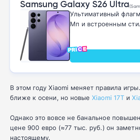
Samsung Galaxy S26 Ultra
(Sam
Ультимативный флагман
Мп и встроенным сти
В этом году Xiaomi меняет правила иг
ближе к осени, но новые
Xiaomi 17T
и
Xi
Однако это вовсе не банальное повышен
цене 900 евро (≈77 тыс. руб.) он замет
настоящему.