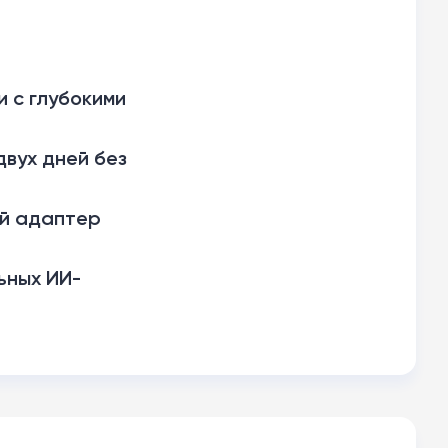
 с глубокими
вух дней без
ый адаптер
ьных ИИ-