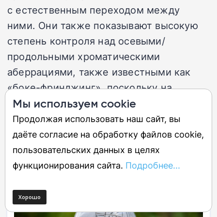
с естественным переходом между
ними. Они также показывают высокую
степень контроля над осевыми/
продольными хроматическими
аберрациями, также известными как
«боке-фринджинг», поскольку на
высококонтрастных переходах
Мы используем cookie
непосредственно перед или за
Продолжая использовать наш сайт, вы
плоскостью фокусировки нет
даёте согласие на обработку файлов cookie,
нежелательных цветовых окантовок.
пользовательских данных в целях
функционирования сайта.
Подробнее...
1
из 3