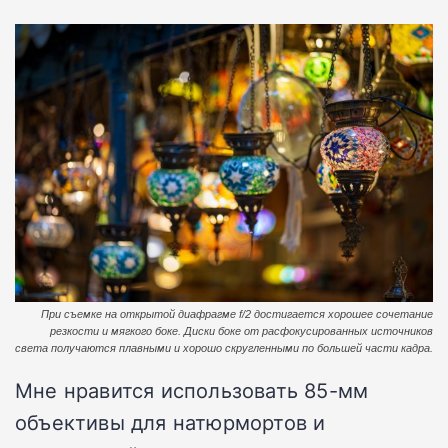
При съемке на открытой диафрагме f/2 достигается хорошее сочетание
резкости и мягкого боке. Диски боке от расфокусированных источников
света получаются плавными и хорошо скругленными по большей части кадра.
Мне нравится использовать 85-мм
объективы для натюрмортов и