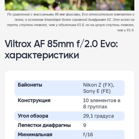
По сравнению с массивными 85-мм фиксами, Evo относительно компактен и
легок, в основном благодаря более скромной диафрагме f/2. Это всего на
треть ступени темнее, чем у объектива f/1.8, но на целую ступень темнее,
чем у f/1.4.
Viltrox AF 85mm f/2.0 Evo:
характеристики
Байонеты
Nikon Z (FX),
Sony E (FE)
Конструкция
10 элементов в
8 группах
Угол обзора
29,1 градуса
Лепестки диафрагмы
9
Минимальная
f/16