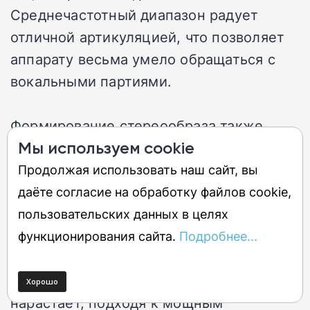
Среднечастотный диапазон радует
отличной артикуляцией, что позволяет
аппарату весьма умело обращаться с
вокальными партиями.
Формирование стереообраза также
находится на высоком уровне: Unitra
Мы используем cookie
демонстрирует отличную фокусировку и
Продолжая использовать наш сайт, вы
непоколебимую стабильность.
даёте согласие на обработку файлов cookie,
Инструменты и голоса четко
пользовательских данных в целях
локализуются в пространстве, и их
функционирования сайта.
Подробнее...
расположение не размывается даже
тогда, когда музыка стремительно
нарастает, подходя к мощным