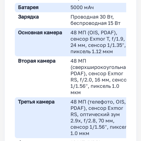
Батарея
5000 мАч
5
Зарядка
Проводная 30 Вт,
П
беспроводная 15 Вт
б
Основная камера
48 МП (OIS, PDAF),
4
сенсор Exmor T, f/1.9,
2
24 мм, сенсор 1/1.35″,
п
пиксель 1.12 мкм
Вторая камера
48 МП
1
(сверхширокоугольная,
P
PDAF), сенсор Exmor
7
RS, f/2.0, 16 мм, сенсор
с
1/1.56″, пиксель 1.0
1
мкм
Третья камера
48 МП (телефото, OIS,
4
PDAF), сенсор Exmor
(
RS, оптический зум
f
2.9x, f/2.8, 70 мм,
1
сенсор 1/1.56″, пиксель
1.0 мкм