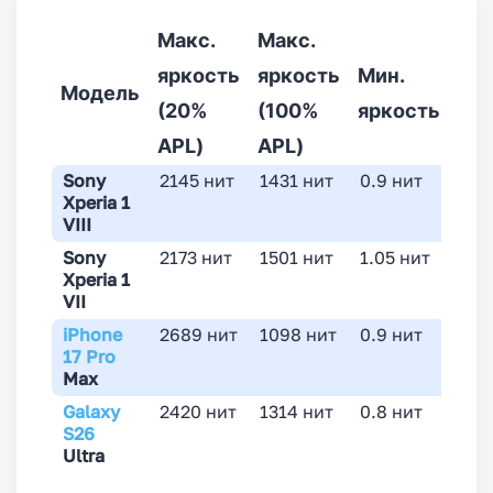
Макс.
Макс.
яркость
яркость
Мин.
Цв
Модель
(20%
(100%
яркость
те
APL)
APL)
Sony
2145 нит
1431 нит
0.9 нит
667
Xperia 1
VIII
Sony
2173 нит
1501 нит
1.05 нит
718
Xperia 1
VII
iPhone
2689 нит
1098 нит
0.9 нит
680
17 Pro
Max
Galaxy
2420 нит
1314 нит
0.8 нит
667
S26
Ultra