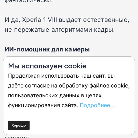
И да, Xperia 1 VIII выдает естественные,
не пережатые алгоритмами кадры.
ИИ-помощник для камеры
Мы используем cookie
Появилась и пара новых программных
Продолжая использовать наш сайт, вы
фишек. Самая заметная — ИИ-
даёте согласие на обработку файлов cookie,
ассистент, который вылезает прямо в
пользовательских данных в целях
видоискателе во время съемки. Он
функционирования сайта.
Подробнее...
предлагает четыре цветовых пресета и
даже может посоветовать, как лучше
скадрировать снимок, чтобы выделить
главное.