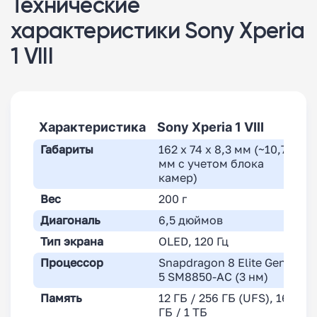
Технические
характеристики Sony Xperia
1 VIII
Характеристика
Sony Xperia 1 VIII
S
Габариты
162 x 74 x 8,3 мм (~10,77
1
мм с учетом блока
камер)
Вес
200 г
1
Диагональ
6,5 дюймов
6
Тип экрана
OLED, 120 Гц
O
Процессор
Snapdragon 8 Elite Gen
S
5 SM8850-AC (3 нм)
S
Память
12 ГБ / 256 ГБ (UFS), 16
1
ГБ / 1 ТБ
1