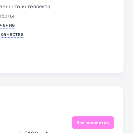
венного интеллекта
аботы
чение
 качества
Все параметры