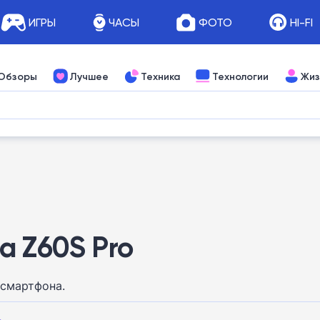
ИГРЫ
ЧАСЫ
ФОТО
HI-FI
Обзоры
Лучшее
Техника
Технологии
Жиз
a Z60S Pro
 смартфона.