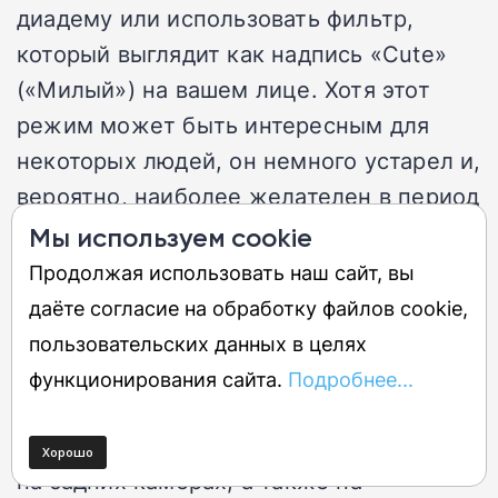
диадему или использовать фильтр,
который выглядит как надпись «Cute»
(«Милый») на вашем лице. Хотя этот
режим может быть интересным для
некоторых людей, он немного устарел и,
вероятно, наиболее желателен в период
расцвета Snapchat в середине 2010-х
Мы используем cookie
годов.
Продолжая использовать наш сайт, вы
даёте согласие на обработку файлов cookie,
Теперь перейдем к видео: вы можете
пользовательских данных в целях
снимать видео в формате 4K со
функционирования сайта.
Подробнее...
скоростью 30 кадров в секунду или
1080p со скоростью 60 кадров в секунду
на задних камерах, а также на