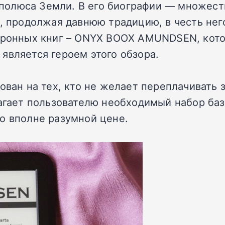
олюса Земли. В его биографии — множеств
, продолжая давнюю традицию, в честь него
ктронных книг – ONYX BOOX AMUNDSEN, кот
является героем этого обзора.
рован на тех, кто не желает переплачивать
лагает пользователю необходимый набор ба
о вполне разумной цене.