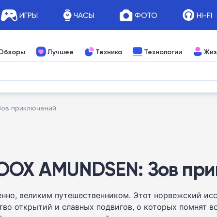
ИГРЫ
ЧАСЫ
ФОТО
HI-FI
Обзоры
Лучшее
Техника
Технологии
Жиз
Зов приключений
OOX AMUNDSEN: Зов пр
ненно, великим путешественником. Этот норвежский ис
во открытий и славных подвигов, о которых помнят во