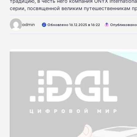
традицию, в честь него компания ONYX Internatio
серии, посвященной великим путешественникам про
admin
Обновлено 16.12.2025 в 16:22
Опубликовано 