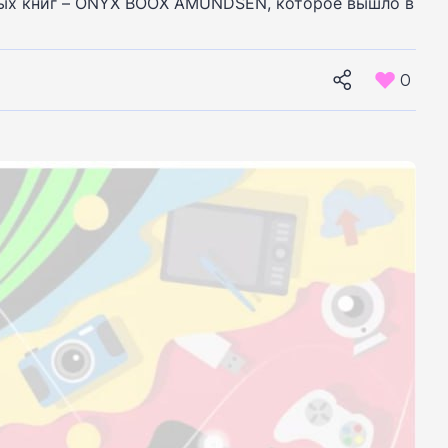
онных книг – ONYX BOOX AMUNDSEN, которое вышло в
0