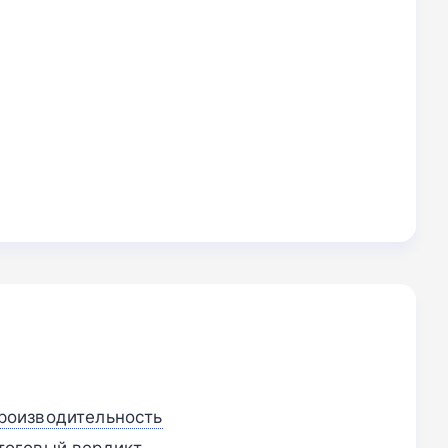
 производительность
 итоговый вердикт