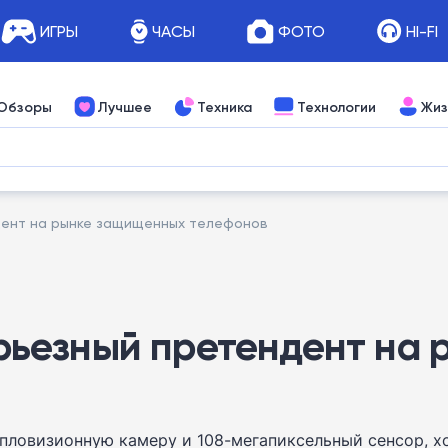
ИГРЫ
ЧАСЫ
ФОТО
HI-FI
Обзоры
Лучшее
Техника
Технологии
Жиз
ндент на рынке защищенных телефонов
 серьезный претендент н
пловизионную камеру и 108-мегапиксельный сенсор, 