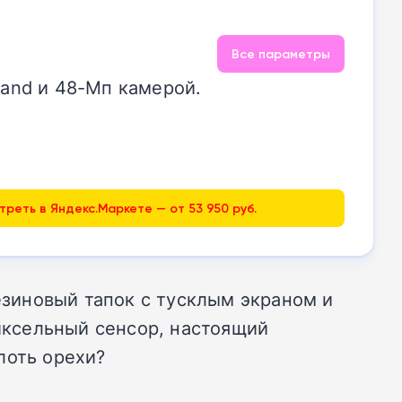
Все параметры
land и 48-Мп камерой.
реть в Яндекс.Маркете — от 53 950 руб.
зиновый тапок с тусклым экраном и
пиксельный сенсор, настоящий
лоть орехи?