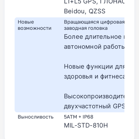
L1+L5 GPS, ГЛОНАСС,
Beidou, QZSS
Новые
Вращающаяся цифровая
возможности
заводная головка
Более длительное вре
автономной работы
Новые функции для
здоровья и фитнеса
Высокопроизводитель
двухчастотный GPS
Выносливость
5ATM + IP68
MIL-STD-810H