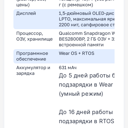
цены)
г (с ремешком)
Дисплей
1,5-дюймовый OLED-дисплей
LPTO, максимальная яркость
2200 нит, сапфировое стекло
Процессор,
Qualcomm Snapdragon W5,
ОЗУ, хранилище
BES2800BP, 2 ГБ ОЗУ + 32 ГБ
встроенной памяти
Программное
Wear OS + RTOS
обеспечение
Аккумулятор и
631 мАч
зарядка
До 5 дней работы без
подзарядки в Wear OS
(умный режим)
До 16 дней работы без
подзарядки в RTOS