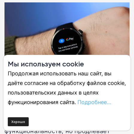
Мы используем cookie
Продолжая использовать наш сайт, вы
даёте согласие на обработку файлов cookie,
Разумеется, поддерживается Google Pay
пользовательских данных в целях
Другая операционная система
функционирования сайта.
Подробнее...
называется RTOS, и она предлагает явно
более элементарную и базовую
функциональность, но продлевает