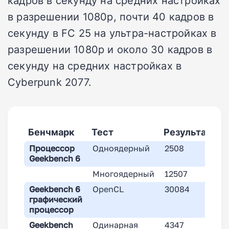
кадров в секунду на средних настройках
в разрешении 1080p, почти 40 кадров в
секунду в FC 25 на ультра-настройках в
разрешении 1080p и около 30 кадров в
секунду на средних настройках в
Cyberpunk 2077.
Бенчмарк
Тест
Результат
Процессор
Одноядерный
2508
Geekbench 6
Многоядерный
12507
Geekbench 6
OpenCL
30084
графический
процессор
Geekbench
Одинарная
4347