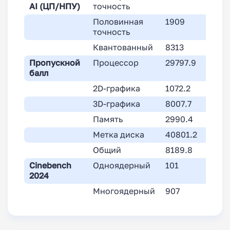
AI (ЦП/НПУ)
точность
Половинная
1909
точность
Квантованный
8313
Пропускной
Процессор
29797.9
балл
2D-графика
1072.2
3D-графика
8007.7
Память
2990.4
Метка диска
40801.2
Общий
8189.8
Cinebench
Одноядерный
101
2024
Многоядерный
907