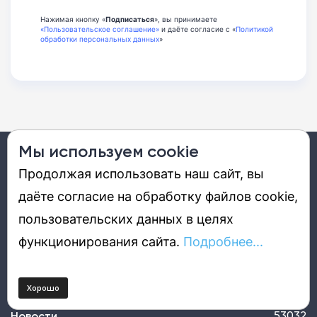
Нажимая кнопку «
Подписаться
», вы принимаете
«Пользовательское соглашение»
и даёте согласие с «
Политикой
обработки персональных данных
»
Мы используем cookie
12+
Продолжая использовать наш сайт, вы
даёте согласие на обработку файлов cookie,
DGL.RU – это портал о будущем, которое уже наступило. Мы
пользовательских данных в целях
стараемся интересно рассказать об удивительных технологиях,
продуктах, решениях, событиях, компаниях и людях, которые
определяют наше цифровое настоящее и будущее.
функционирования сайта.
Подробнее...
Новости
53032