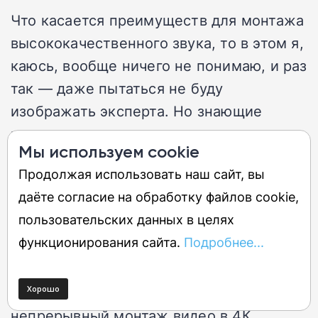
Что касается преимуществ для монтажа
высококачественного звука, то в этом я,
каюсь, вообще ничего не понимаю, и раз
так — даже пытаться не буду
изображать эксперта. Но знающие
парни говорят — толковая штука.
Мы используем cookie
Продолжая использовать наш сайт, вы
Каков мой вывод по итогам знакомства
даёте согласие на обработку файлов cookie,
с Mac Pro?
пользовательских данных в целях
функционирования сайта.
Подробнее...
Если вы очень состоятельный человек и
при этом в круг решаемых вами на
компьютере задач не входит
непрерывный монтаж видео в 4К,