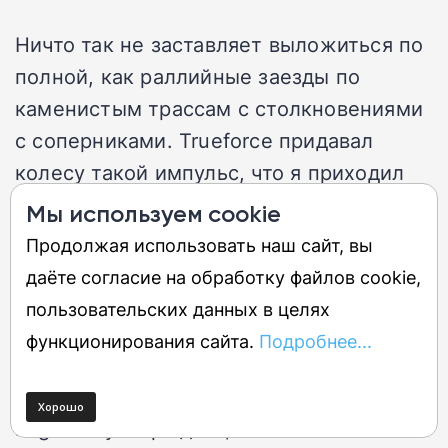
Ничто так не заставляет выложиться по
полной, как раллийные заезды по
каменистым трассам с столкновениями
с соперниками. Trueforce придавал
колесу такой импульс, что я приходил
последним практически в каждой гонке
Мы используем cookie
и при этом смеялся. Это колесо с
Продолжая использовать наш сайт, вы
прямым приводом — совсем не то, что
даёте согласие на обработку файлов cookie,
нужно для повседневной езды, поэтому
пользовательских данных в целях
сначала я решил немного снизить
функционирования сайта.
Подробнее...
мощность.
Logitech утверждает, что многие