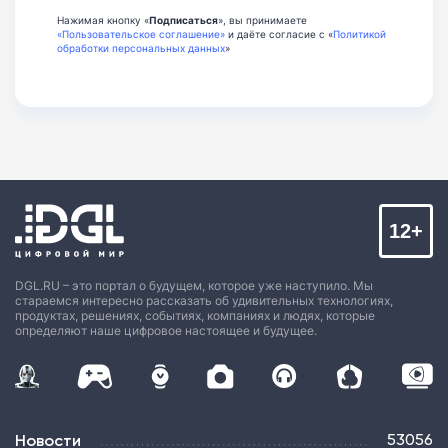
Нажимая кнопку «
Подписаться
», вы принимаете
«Пользовательское соглашение»
и даёте согласие с «
Политикой
обработки персональных данных
»
12+
DGL.RU – это портал о будущем, которое уже наступило. Мы
стараемся интересно рассказать об удивительных технологиях,
продуктах, решениях, событиях, компаниях и людях, которые
определяют наше цифровое настоящее и будущее.
Новости
53056