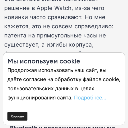
решение в Apple Watch, из-за чего
новинки часто сравнивают. Но мне
кажется, это не совсем справедливо:
патента на прямоугольные часы не
существует, а изгибы корпуса,
физическое колесико и общая эстетика
Мы используем cookie
этих двух устройств ощутимо
Продолжая использовать наш сайт, вы
различаются.
даёте согласие на обработку файлов cookie,
пользовательских данных в целях
Экран и звук
функционирования сайта.
Подробнее...
Дисплей стал больше, чем у Fit 4 Pro
Есть динамик для звонков по
Bluetooth и прослушивания музыки