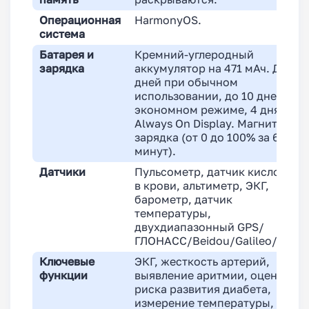
Операционная
HarmonyOS.
система
Батарея и
Кремний-углеродный
зарядка
аккумулятор на 471 мАч. До 7
дней при обычном
использовании, до 10 дней в
экономном режиме, 4 дня с
Always On Display. Магнитная
зарядка (от 0 до 100% за 60
минут).
Датчики
Пульсометр, датчик кислорода
в крови, альтиметр, ЭКГ,
барометр, датчик
температуры,
двухдиапазонный GPS/
ГЛОНАСС/Beidou/Galileo/QZSS
Ключевые
ЭКГ, жесткость артерий,
функции
выявление аритмии, оценка
риска развития диабета,
измерение температуры, NFC,