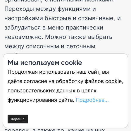
Переходы между функциями и
настройками быстрые и отзывчивые, и
заблудиться в меню практически
невозможно. Можно также выбрать
между списочным и сеточным
отображением — на ваш вкус.
Мы используем cookie
Отсутствие микрофона означает, что
Продолжая использовать наш сайт, вы
голосовых команд нет, но требовать
даёте согласие на обработку файлов cookie,
этого за такие деньги было бы слишком.
пользовательских данных в целях
функционирования сайта.
Подробнее...
На выбор доступно более 100
тренировок, и весь набор
предустановлен на браслете. Их
порядок, а также то, какие из них