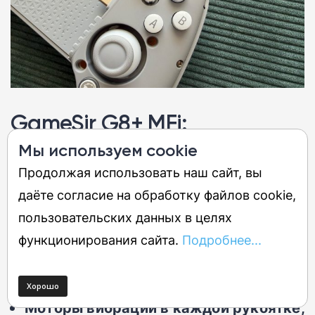
GameSir G8+ MFi:
производительность
Мы используем cookie
Продолжая использовать наш сайт, вы
Стики и триггеры на эффекте Холла,
даёте согласие на обработку файлов cookie,
включая режим короткого хода
пользовательских данных в целях
триггера
функционирования сайта.
Подробнее...
Две настраиваемые кнопки M на
задней панели
Моторы вибрации в каждой рукоятке,