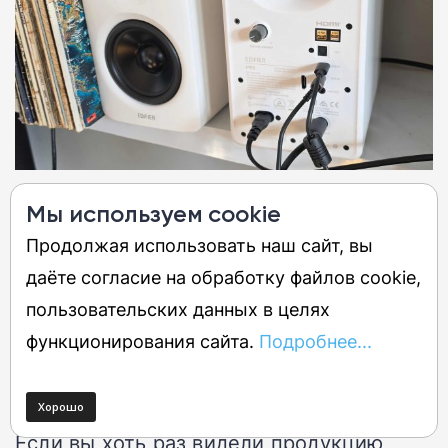
Мы используем cookie
Знакомый угловатый дизайн в белом
Продолжая использовать наш сайт, вы
или черном исполнении
даёте согласие на обработку файлов cookie,
Габариты: 21,2 x 13,3 x 22,5 см, вес
пользовательских данных в целях
около 3 кг каждая
функционирования сайта.
Подробнее...
Основные элементы управления
спрятаны сзади
Если вы хоть раз видели продукцию