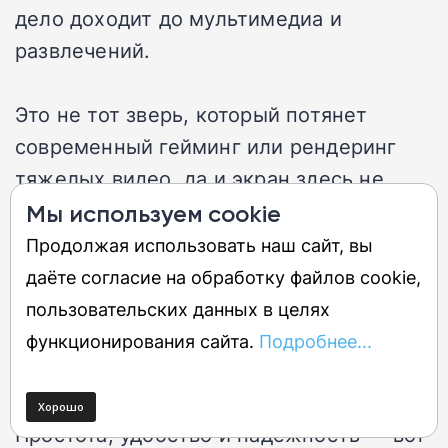
дело доходит до мультимедиа и
развлечений.
Это не тот зверь, который потянет
современный гейминг или рендеринг
тяжелых видео, да и экран здесь не
хватает звезд с неба. Однако этот
Мы используем cookie
минималистичный моноблок станет
Продолжая использовать наш сайт, вы
идеальным спутником для тех, кому не
даёте согласие на обработку файлов cookie,
нужны лишние навороты — например,
пользовательских данных в целях
для студентов или тех, кто работает на
функционирования сайта.
Подробнее...
удаленке.
Простота, удобство и надежность — вот