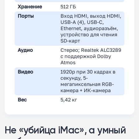
Хранение
512 ГБ
Порты
Вход HDMI, выход HDMI,
USB-A (4), USB-C,
Ethernet, аудиоразъём,
устройство для чтения
SD-карт
Аудио
Стерео; Realtek ALC3289
с поддержкой Dolby
Atmos
Видео
1920p при 30 кадрах в
секунду, 5-
мегапиксельная RGB-
камера + ИК-камера
Вес
5,42 кг
Не «убийца iMac», а умный