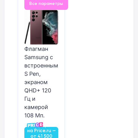
Все параметры
Флагман
Samsung с
встроенным
S Pen,
экраном
QHD+ 120
Гц и
камерой
108 Мп.
Посмотреть
на Price.ru —
от 41 500