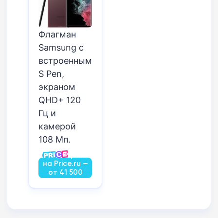
Флагман
Samsung с
встроенным
S Pen,
экраном
QHD+ 120
Гц и
камерой
108 Мп.
Посмотреть
на Price.ru —
от 41 500
руб.