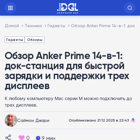
Домой
Техника
Гаджеты
Обзор Anker Prime 14-в-1: док
Гаджеты
Обзоры
Обзор Anker Prime 14-в-1:
док-станция для быстрой
зарядки и поддержки трех
дисплеев
К любому компьютеру Mac серии M можно подключить до
трех дисплеев.
Саймон Джари
Опубликовано 21.12.2025 в 22:43
0
9 мин